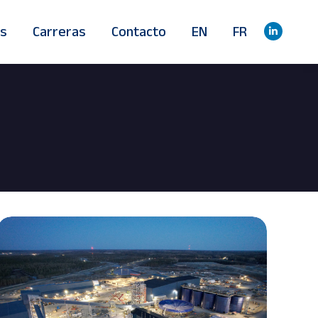
s
Carreras
Contacto
EN
FR
Linkedi
page
opens
in
new
window